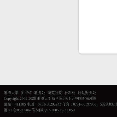
湘潭大学
图书馆
教务处
研究社院
社科处
计划财务处
Copyright 2001-2026 湘潭大学商学院 地址：中国湖南湘潭
邮编：411105 电话：0731-58292243 传真：0731-58597906、58298837 邮
湘ICP备05005862号 湘教QS3-200505-000059