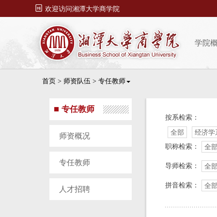

欢迎访问湘潭大学商学院
学院
首页
>
师资队伍
>
专任教师
专任教师
按系检索：
全部
经济学
师资概况
职称检索：
全
专任教师
导师检索：
全
拼音检索：
全
人才招聘