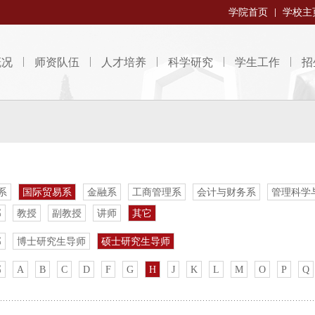
学院首页
学校主
概况
师资队伍
人才培养
科学研究
学生工作
招
系
国际贸易系
金融系
工商管理系
会计与财务系
管理科学
部
教授
副教授
讲师
其它
部
博士研究生导师
硕士研究生导师
部
A
B
C
D
F
G
H
J
K
L
M
O
P
Q