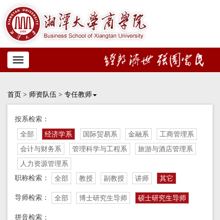
Toggle
navigation
首页
>
师资队伍
>
专任教师
按系检索：
全部
经济学系
国际贸易系
金融系
工商管理系
会计与财务系
管理科学与工程系
旅游与酒店管理系
人力资源管理系
职称检索：
全部
教授
副教授
讲师
其它
导师检索：
全部
博士研究生导师
硕士研究生导师
拼音检索：