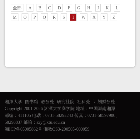
全部
A
B
C
D
F
G
H
J
K
L
M
O
P
Q
R
S
T
W
X
Y
Z
湘潭大学
图书馆
教务处
研究社院
社科处
计划财务处
Copyright 2001-2026 湘潭大学商学院 地址：中国湖南湘潭
邮编：411105 电话：0731-58292243 传真：0731-58597906、
58298837 邮箱：sxy@xtu.edu.cn
湘ICP备05005862号 湘教QS3-200505-000059