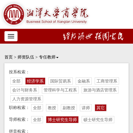
Toggle
navigation
首页
>
师资队伍
>
专任教师
按系检索：
全部
经济学系
国际贸易系
金融系
工商管理系
会计与财务系
管理科学与工程系
旅游与酒店管理系
人力资源管理系
职称检索：
全部
教授
副教授
讲师
其它
导师检索：
全部
博士研究生导师
硕士研究生导师
拼音检索：