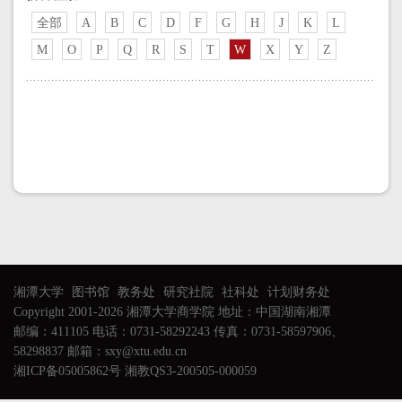
全部
A
B
C
D
F
G
H
J
K
L
M
O
P
Q
R
S
T
W
X
Y
Z
湘潭大学
图书馆
教务处
研究社院
社科处
计划财务处
Copyright 2001-2026 湘潭大学商学院 地址：中国湖南湘潭
邮编：411105 电话：0731-58292243 传真：0731-58597906、
58298837 邮箱：sxy@xtu.edu.cn
湘ICP备05005862号 湘教QS3-200505-000059