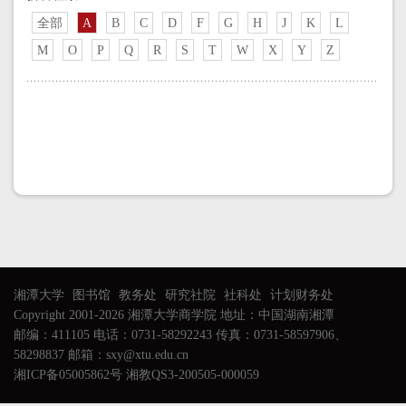
全部
A
B
C
D
F
G
H
J
K
L
M
O
P
Q
R
S
T
W
X
Y
Z
湘潭大学
图书馆
教务处
研究社院
社科处
计划财务处
Copyright 2001-2026 湘潭大学商学院 地址：中国湖南湘潭
邮编：411105 电话：0731-58292243 传真：0731-58597906、
58298837 邮箱：sxy@xtu.edu.cn
湘ICP备05005862号 湘教QS3-200505-000059