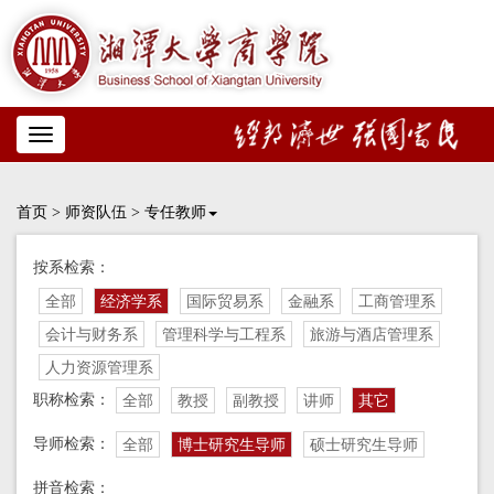
Toggle
navigation
首页
>
师资队伍
>
专任教师
按系检索：
全部
经济学系
国际贸易系
金融系
工商管理系
会计与财务系
管理科学与工程系
旅游与酒店管理系
人力资源管理系
职称检索：
全部
教授
副教授
讲师
其它
导师检索：
全部
博士研究生导师
硕士研究生导师
拼音检索：