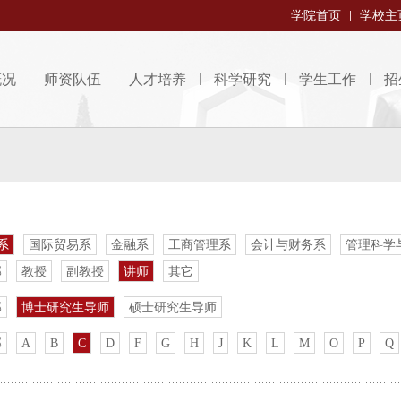
学院首页
学校主
概况
师资队伍
人才培养
科学研究
学生工作
招
系
国际贸易系
金融系
工商管理系
会计与财务系
管理科学
部
教授
副教授
讲师
其它
部
博士研究生导师
硕士研究生导师
部
A
B
C
D
F
G
H
J
K
L
M
O
P
Q