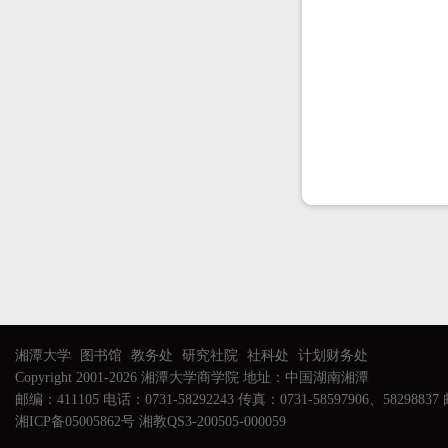
湘潭大学
图书馆
教务处
研究社院
社科处
计划财务处
Copyright 2001-2026 湘潭大学商学院 地址：中国湖南湘潭
邮编：411105 电话：0731-58292243 传真：0731-58597906、58298837 邮
湘ICP备05005862号 湘教QS3-200505-000059