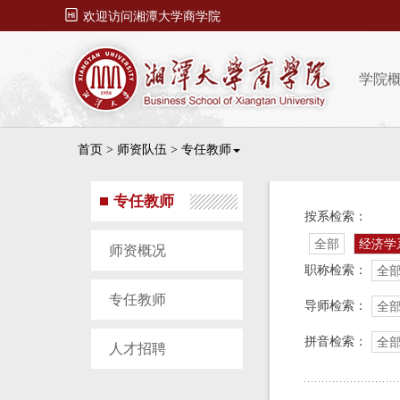

欢迎访问湘潭大学商学院
学院
首页
>
师资队伍
>
专任教师
专任教师
按系检索：
全部
经济学
师资概况
职称检索：
全
专任教师
导师检索：
全
拼音检索：
全
人才招聘