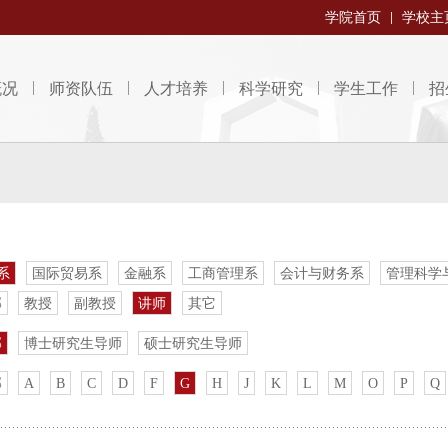
学院首页
学校主
概况
师资队伍
人才培养
科学研究
学生工作
招
系
国际贸易系
金融系
工商管理系
会计与财务系
管理科学
部
教授
副教授
讲师
其它
部
博士研究生导师
硕士研究生导师
部
A
B
C
D
F
G
H
J
K
L
M
O
P
Q