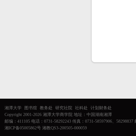
湘潭大学
图书馆
教务处
研究社院
社科处
计划财务处
Copyright 2001-2026 湘潭大学商学院 地址：中国湖南湘潭
邮编：411105 电话：0731-58292243 传真：0731-58597906、58298837 邮
湘ICP备05005862号 湘教QS3-200505-000059