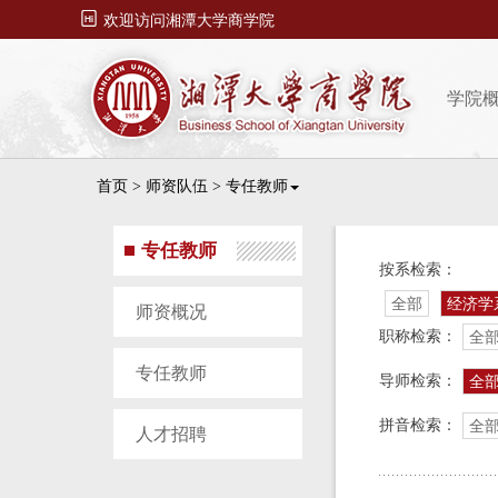

欢迎访问湘潭大学商学院
学院
首页
>
师资队伍
>
专任教师
专任教师
按系检索：
全部
经济学
师资概况
职称检索：
全
专任教师
导师检索：
全
拼音检索：
全
人才招聘