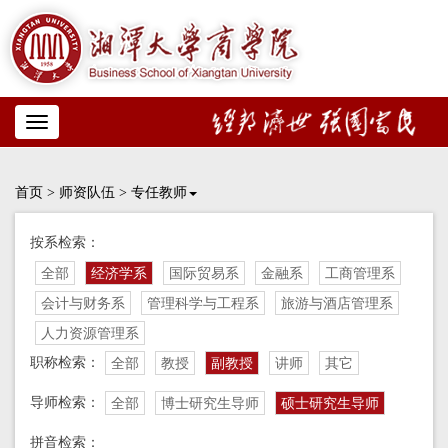
Toggle
navigation
首页
>
师资队伍
>
专任教师
按系检索：
全部
经济学系
国际贸易系
金融系
工商管理系
会计与财务系
管理科学与工程系
旅游与酒店管理系
人力资源管理系
职称检索：
全部
教授
副教授
讲师
其它
导师检索：
全部
博士研究生导师
硕士研究生导师
拼音检索：