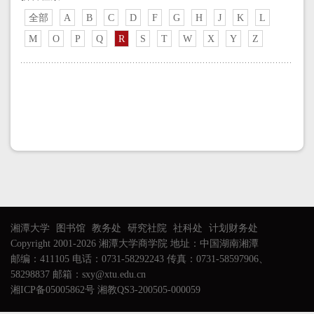
全部
A
B
C
D
F
G
H
J
K
L
M
O
P
Q
R
S
T
W
X
Y
Z
湘潭大学
图书馆
教务处
研究社院
社科处
计划财务处
Copyright 2001-2026 湘潭大学商学院 地址：中国湖南湘潭
邮编：411105 电话：0731-58292243 传真：0731-58597906、
58298837 邮箱：sxy@xtu.edu.cn
湘ICP备05005862号 湘教QS3-200505-000059