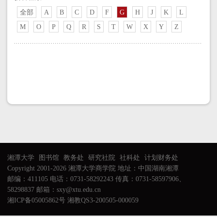
全部
A
B
C
D
F
G
H
J
K
L
M
O
P
Q
R
S
T
W
X
Y
Z
湘潭大学
图书馆
教务处
研究社院
社科处
计划财务处
Copyright 2001-2026 湘潭大学商学院 地址：中国湖南湘潭
邮编：411105 电话：0731-58292243 传真：0731-58597906、
58298837 邮箱：sxy@xtu.edu.cn
湘ICP备05005862号 湘教QS3-200505-000059