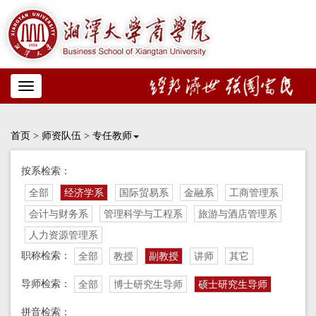
Toggle
navigation
首页
>
师资队伍
>
专任教师
按系检索：
全部
经济学系
国际贸易系
金融系
工商管理系
会计与财务系
管理科学与工程系
旅游与酒店管理系
人力资源管理系
职称检索：
全部
教授
副教授
讲师
其它
导师检索：
全部
博士研究生导师
硕士研究生导师
拼音检索：