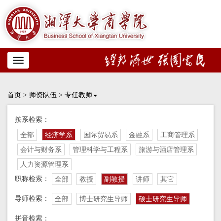
Toggle
navigation
首页
>
师资队伍
>
专任教师
按系检索：
全部
经济学系
国际贸易系
金融系
工商管理系
会计与财务系
管理科学与工程系
旅游与酒店管理系
人力资源管理系
职称检索：
全部
教授
副教授
讲师
其它
导师检索：
全部
博士研究生导师
硕士研究生导师
拼音检索：