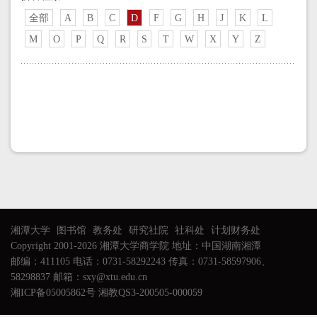
全部
A
B
C
D
F
G
H
J
K
L
M
O
P
Q
R
S
T
W
X
Y
Z
湘潭大学
图书馆
教务处
研究社院
社科处
计划财务处
Copyright 2001-2026 湘潭大学商学院 地址：中国湖南湘潭
邮编：411105 电话：0731-58292243 传真：0731-58597906、
58298837 邮箱：sxy@xtu.edu.cn
湘ICP备05005862号 湘教QS3-200505-000059