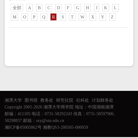
全部
A
B
C
D
F
G
H
J
K
L
M
O
P
Q
R
S
T
W
X
Y
Z
湘潭大学
图书馆
教务处
研究社院
社科处
计划财务处
Copyright 2001-2026 湘潭大学商学院 地址：中国湖南湘潭
邮编：411105 电话：0731-58292243 传真：0731-58597906、
58298837 邮箱：sxy@xtu.edu.cn
湘ICP备05005862号 湘教QS3-200505-000059