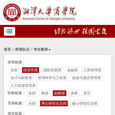
Toggle
navigation
首页
>
师资队伍
>
专任教师
按系检索：
全部
经济学系
国际贸易系
金融系
工商管理系
会计与财务系
管理科学与工程系
旅游与酒店管理系
人力资源管理系
职称检索：
全部
教授
副教授
讲师
其它
导师检索：
全部
博士研究生导师
硕士研究生导师
拼音检索：