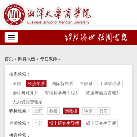
Toggle
navigation
首页
>
师资队伍
>
专任教师
按系检索：
全部
经济学系
国际贸易系
金融系
工商管理系
会计与财务系
管理科学与工程系
旅游与酒店管理系
人力资源管理系
职称检索：
全部
教授
副教授
讲师
其它
导师检索：
全部
博士研究生导师
硕士研究生导师
拼音检索：