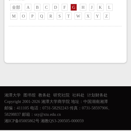
全部
A
B
C
D
F
G
H
J
K
L
M
O
P
Q
R
S
T
W
X
Y
Z
湘潭大学
图书馆
教务处
研究社院
社科处
计划财务处
Copyright 2001-2026 湘潭大学商学院 地址：中国湖南湘潭
邮编：411105 电话：0731-58292243 传真：0731-58597906、
58298837 邮箱：sxy@xtu.edu.cn
湘ICP备05005862号 湘教QS3-200505-000059