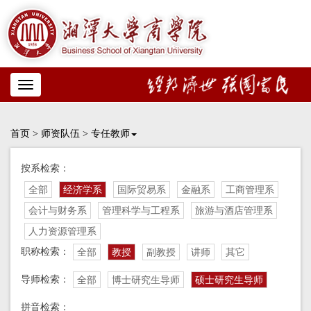
Toggle
navigation
首页
>
师资队伍
>
专任教师
按系检索：
全部
经济学系
国际贸易系
金融系
工商管理系
会计与财务系
管理科学与工程系
旅游与酒店管理系
人力资源管理系
职称检索：
全部
教授
副教授
讲师
其它
导师检索：
全部
博士研究生导师
硕士研究生导师
拼音检索：