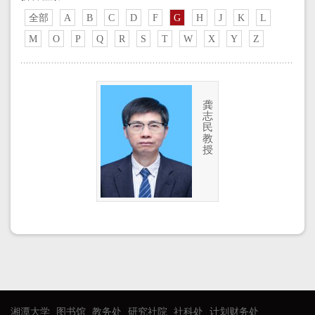
全部
A
B
C
D
F
G
H
J
K
L
M
O
P
Q
R
S
T
W
X
Y
Z
龚
志
民
教
授
湘潭大学
图书馆
教务处
研究社院
社科处
计划财务处