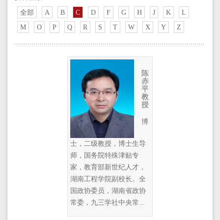
全部
A
B
C
D
F
G
H
J
K
L
M
O
P
Q
R
S
T
W
X
Y
Z
陈
赤
平
教
授
博
士，二级教授，博士生导
师，国务院特殊津贴专
家，教育部新世纪人才，
湖南工程学院副校长。全
国政协委员，湖南省政协
常委，九三学社中央常...