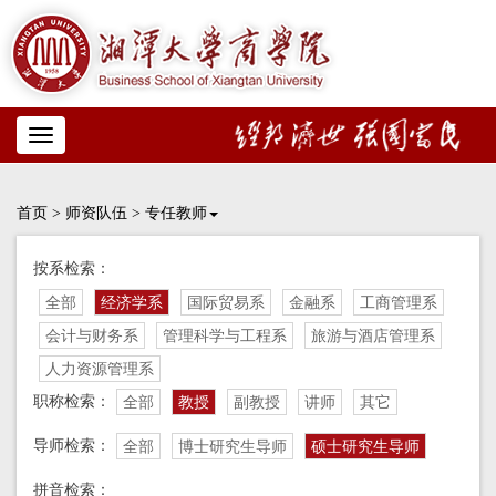
Toggle
navigation
首页
>
师资队伍
>
专任教师
按系检索：
全部
经济学系
国际贸易系
金融系
工商管理系
会计与财务系
管理科学与工程系
旅游与酒店管理系
人力资源管理系
职称检索：
全部
教授
副教授
讲师
其它
导师检索：
全部
博士研究生导师
硕士研究生导师
拼音检索：