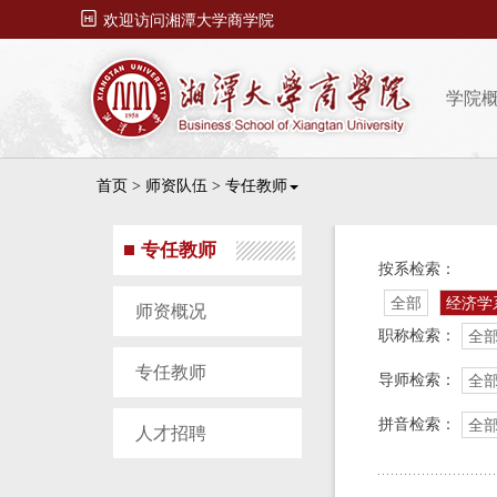

欢迎访问湘潭大学商学院
学院
首页
>
师资队伍
>
专任教师
专任教师
按系检索：
全部
经济学
师资概况
职称检索：
全
专任教师
导师检索：
全
拼音检索：
全
人才招聘