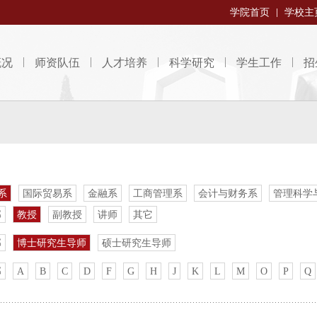
学院首页
学校主
概况
师资队伍
人才培养
科学研究
学生工作
招
系
国际贸易系
金融系
工商管理系
会计与财务系
管理科学
部
教授
副教授
讲师
其它
部
博士研究生导师
硕士研究生导师
部
A
B
C
D
F
G
H
J
K
L
M
O
P
Q