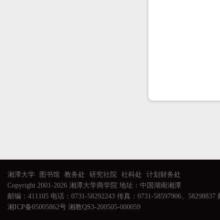
湘潭大学
图书馆
教务处
研究社院
社科处
计划财务处
Copyright 2001-2026 湘潭大学商学院 地址：中国湖南湘潭
邮编：411105 电话：0731-58292243 传真：0731-58597906、58298837 邮
湘ICP备05005862号 湘教QS3-200505-000059