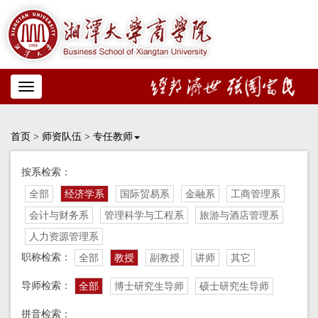
Toggle
navigation
首页
>
师资队伍
>
专任教师
按系检索：
全部
经济学系
国际贸易系
金融系
工商管理系
会计与财务系
管理科学与工程系
旅游与酒店管理系
人力资源管理系
职称检索：
全部
教授
副教授
讲师
其它
导师检索：
全部
博士研究生导师
硕士研究生导师
拼音检索：