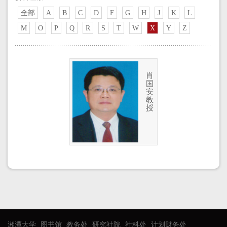
全部
A
B
C
D
F
G
H
J
K
L
M
O
P
Q
R
S
T
W
X
Y
Z
肖
国
安
教
授
湘潭大学
图书馆
教务处
研究社院
社科处
计划财务处