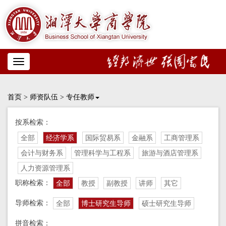
Toggle
navigation
首页
>
师资队伍
>
专任教师
按系检索：
全部
经济学系
国际贸易系
金融系
工商管理系
会计与财务系
管理科学与工程系
旅游与酒店管理系
人力资源管理系
职称检索：
全部
教授
副教授
讲师
其它
导师检索：
全部
博士研究生导师
硕士研究生导师
拼音检索：