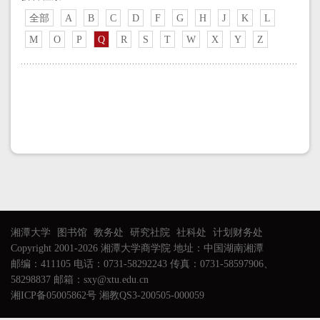
全部
A
B
C
D
F
G
H
J
K
L
M
O
P
Q
R
S
T
W
X
Y
Z
湘潭大学
图书馆
教务处
研究社院
社科处
计划财务处
Copyright 2001-2026 湘潭大学商学院 地址：中国湖南湘潭
邮编：411105 电话：0731-58292243 传真：0731-58597906、
58298837 邮箱：sxy@xtu.edu.cn
湘ICP备05005862号 湘教QS3-200505-000059