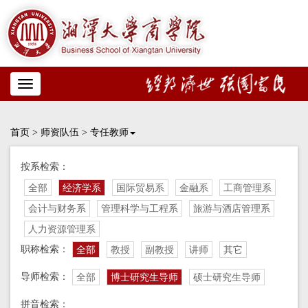
Toggle
navigation
首页
>
师资队伍
>
专任教师
按系检索：
全部
经济学系
国际贸易系
金融系
工商管理系
会计与财务系
管理科学与工程系
旅游与酒店管理系
人力资源管理系
职称检索：
全部
教授
副教授
讲师
其它
导师检索：
全部
博士研究生导师
硕士研究生导师
拼音检索：