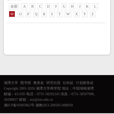
全部
A
B
C
D
F
G
H
J
K
L
M
O
P
Q
R
S
T
W
X
Y
Z
湘潭大学
图书馆
教务处
研究社院
社科处
计划财务处
Copyright 2001-2026 湘潭大学商学院 地址：中国湖南湘潭
邮编：411105 电话：0731-58292243 传真：0731-58597906、
58298837 邮箱：sxy@xtu.edu.cn
湘ICP备05005862号 湘教QS3-200505-000059