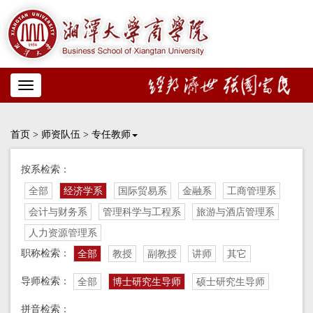
Toggle
navigation
首页
>
师资队伍
>
专任教师
按系检索：
全部
经济学系
国际贸易系
金融系
工商管理系
会计与财务系
管理科学与工程系
旅游与酒店管理系
人力资源管理系
职称检索：
全部
教授
副教授
讲师
其它
导师检索：
全部
博士研究生导师
硕士研究生导师
拼音检索：