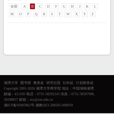
全部
A
B
C
D
F
G
H
J
K
L
M
O
P
Q
R
S
T
W
X
Y
Z
湘潭大学
图书馆
教务处
研究社院
社科处
计划财务处
Copyright 2001-2026 湘潭大学商学院 地址：中国湖南湘潭
邮编：411105 电话：0731-58292243 传真：0731-58597906、
58298837 邮箱：sxy@xtu.edu.cn
湘ICP备05005862号 湘教QS3-200505-000059