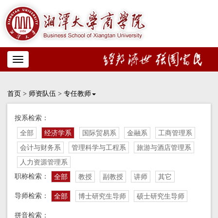
Toggle
navigation
首页
>
师资队伍
>
专任教师
按系检索：
全部
经济学系
国际贸易系
金融系
工商管理系
会计与财务系
管理科学与工程系
旅游与酒店管理系
人力资源管理系
职称检索：
全部
教授
副教授
讲师
其它
导师检索：
全部
博士研究生导师
硕士研究生导师
拼音检索：