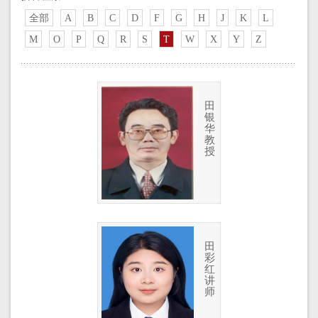
全部
A
B
C
D
F
G
H
J
K
L
M
O
P
Q
R
S
T
W
X
Y
Z
田
银
华
教
授
田
彩
红
讲
师