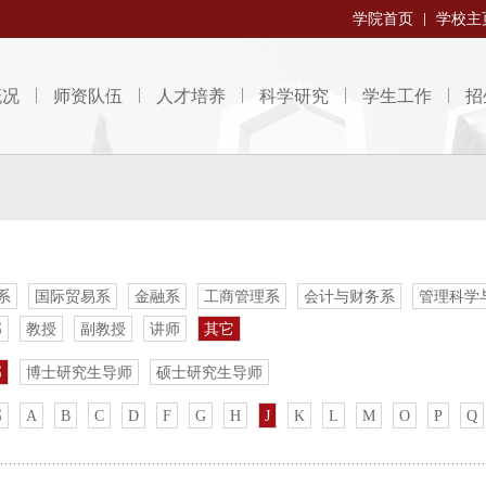
学院首页
学校主
概况
师资队伍
人才培养
科学研究
学生工作
招
系
国际贸易系
金融系
工商管理系
会计与财务系
管理科学
部
教授
副教授
讲师
其它
部
博士研究生导师
硕士研究生导师
部
A
B
C
D
F
G
H
J
K
L
M
O
P
Q