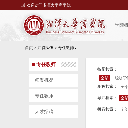

欢迎访问湘潭大学商学院
学院
首页
>
师资队伍
>
专任教师
专任教师
按系检索：
全部
经济学
师资概况
职称检索：
全
专任教师
导师检索：
全
拼音检索：
全
人才招聘