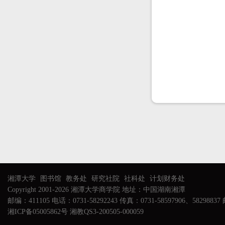
湘潭大学
图书馆
教务处
研究社院
社科处
计划财务处
Copyright 2001-2026 湘潭大学商学院 地址：中国湖南湘潭
邮编：411105 电话：0731-58292243 传真：0731-58597906、58298837 邮
湘ICP备05005862号 湘教QS3-200505-000059