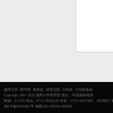
湘潭大学
图书馆
教务处
研究社院
社科处
计划财务处
Copyright 2001-2026 湘潭大学商学院 地址：中国湖南湘潭
邮编：411105 电话：0731-58292243 传真：0731-58597906、58298837 邮
湘ICP备05005862号 湘教QS3-200505-000059