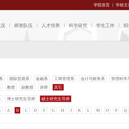
学院首页
学校主
概况
师资队伍
人才培养
科学研究
学生工作
招
系
国际贸易系
金融系
工商管理系
会计与财务系
管理科学
部
教授
副教授
讲师
其它
部
博士研究生导师
硕士研究生导师
部
A
B
C
D
F
G
H
J
K
L
M
O
P
Q