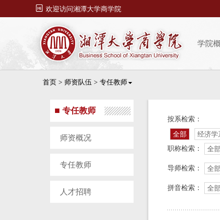

欢迎访问湘潭大学商学院
学院
首页
>
师资队伍
>
专任教师
专任教师
按系检索：
全部
经济学
师资概况
职称检索：
全
专任教师
导师检索：
全
拼音检索：
全
人才招聘