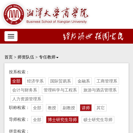
Toggle
navigation
首页
>
师资队伍
>
专任教师
按系检索：
全部
经济学系
国际贸易系
金融系
工商管理系
会计与财务系
管理科学与工程系
旅游与酒店管理系
人力资源管理系
职称检索：
全部
教授
副教授
讲师
其它
导师检索：
全部
博士研究生导师
硕士研究生导师
拼音检索：