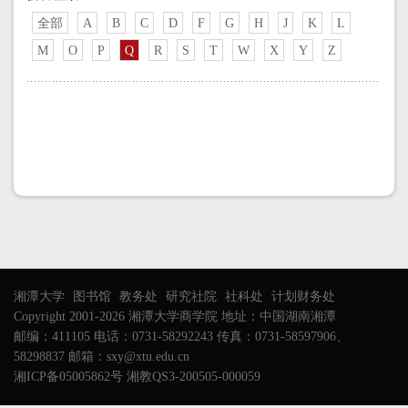
全部
A
B
C
D
F
G
H
J
K
L
M
O
P
Q
R
S
T
W
X
Y
Z
湘潭大学
图书馆
教务处
研究社院
社科处
计划财务处
Copyright 2001-2026 湘潭大学商学院 地址：中国湖南湘潭
邮编：411105 电话：0731-58292243 传真：0731-58597906、
58298837 邮箱：sxy@xtu.edu.cn
湘ICP备05005862号 湘教QS3-200505-000059