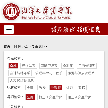
Toggle
navigation
首页
>
师资队伍
>
专任教师
按系检索：
全部
经济学系
国际贸易系
金融系
工商管理系
会计与财务系
管理科学与工程系
旅游与酒店管理系
人力资源管理系
职称检索：
全部
教授
副教授
讲师
其它
导师检索：
全部
博士研究生导师
硕士研究生导师
拼音检索：