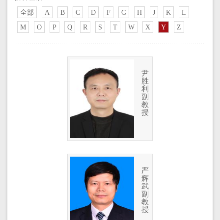
全部
A
B
C
D
F
G
H
J
K
L
M
O
P
Q
R
S
T
W
X
Y
Z
尹
胜
利
副
教
授
严
辉
武
副
教
授