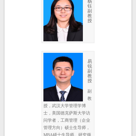
杨
钰
副
教
授
易
锐
副
教
授
副
教
授，武汉大学管理学博
士，美国德克萨斯大学访
问学者，工商管理（企业
管理方向）硕士生导师，
MBA硕士生导师。研究领