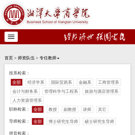
Toggle
navigation
首页
>
师资队伍
>
专任教师
按系检索：
全部
经济学系
国际贸易系
金融系
工商管理系
会计与财务系
管理科学与工程系
旅游与酒店管理系
人力资源管理系
职称检索：
全部
教授
副教授
讲师
其它
导师检索：
全部
博士研究生导师
硕士研究生导师
拼音检索：