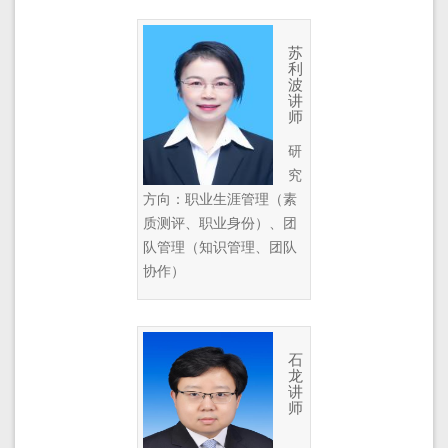
苏
利
波
讲
师
研
究
方向：职业生涯管理（素
质测评、职业身份）、团
队管理（知识管理、团队
协作）
石
龙
讲
师