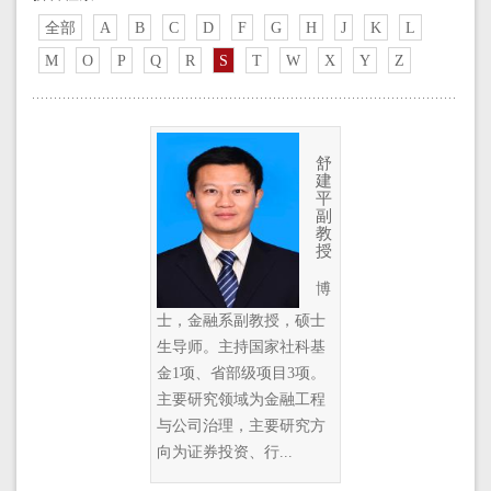
全部
A
B
C
D
F
G
H
J
K
L
M
O
P
Q
R
S
T
W
X
Y
Z
舒
建
平
副
教
授
博
士，金融系副教授，硕士
生导师。主持国家社科基
金1项、省部级项目3项。
主要研究领域为金融工程
与公司治理，主要研究方
向为证券投资、行...