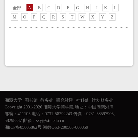
全部
A
B
C
D
F
G
H
J
K
L
M
O
P
Q
R
S
T
W
X
Y
Z
湘潭大学
图书馆
教务处
研究社院
社科处
计划财务处
Copyright 2001-2026 湘潭大学商学院 地址：中国湖南湘潭
邮编：411105 电话：0731-58292243 传真：0731-58597906、
58298837 邮箱：sxy@xtu.edu.cn
湘ICP备05005862号 湘教QS3-200505-000059