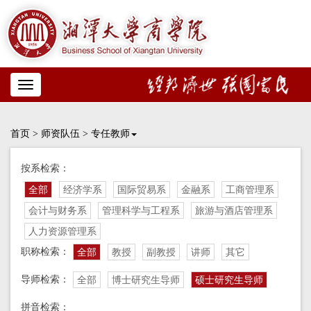
Toggle
navigation
首页
>
师资队伍
>
专任教师
按系检索：
全部
经济学系
国际贸易系
金融系
工商管理系
会计与财务系
管理科学与工程系
旅游与酒店管理系
人力资源管理系
职称检索：
全部
教授
副教授
讲师
其它
导师检索：
全部
博士研究生导师
硕士研究生导师
拼音检索：