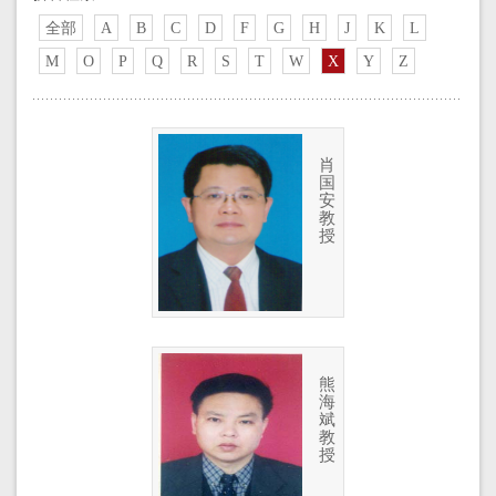
全部
A
B
C
D
F
G
H
J
K
L
M
O
P
Q
R
S
T
W
X
Y
Z
肖
国
安
教
授
熊
海
斌
教
授