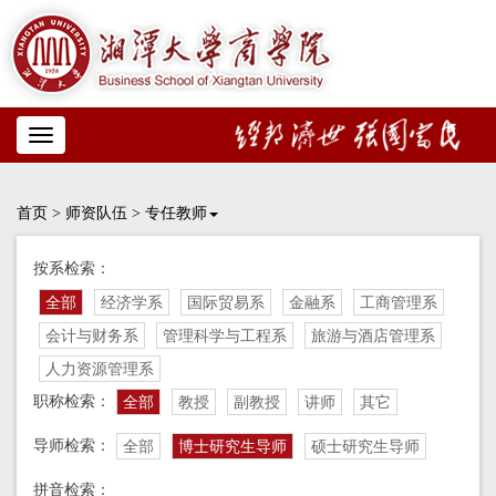
Toggle
navigation
首页
>
师资队伍
>
专任教师
按系检索：
全部
经济学系
国际贸易系
金融系
工商管理系
会计与财务系
管理科学与工程系
旅游与酒店管理系
人力资源管理系
职称检索：
全部
教授
副教授
讲师
其它
导师检索：
全部
博士研究生导师
硕士研究生导师
拼音检索：