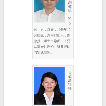
副
教
授
简
立
君，男，汉族，1969年10
月出生，湖南邵阳人，副
教授，硕士生导师，主要
从事会计理论、财务理论
与实践研究。
蒋
莉
琴
讲
师