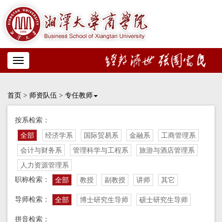
Toggle
navigation
首页
>
师资队伍
>
专任教师
按系检索：
全部
经济学系
国际贸易系
金融系
工商管理系
会计与财务系
管理科学与工程系
旅游与酒店管理系
人力资源管理系
职称检索：
全部
教授
副教授
讲师
其它
导师检索：
全部
博士研究生导师
硕士研究生导师
拼音检索：