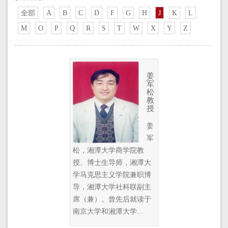
全部
A
B
C
D
F
G
H
J
K
L
M
O
P
Q
R
S
T
W
X
Y
Z
姜
军
松
教
授
姜
军
松，湘潭大学商学院教
授、博士生导师，湘潭大
学马克思主义学院兼职博
导，湘潭大学社科联副主
席（兼）。曾先后就读于
南京大学和湘潭大学...