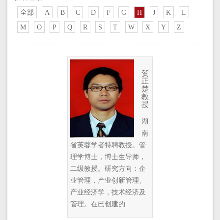
全部
A
B
C
D
F
G
H
J
K
L
M
O
P
Q
R
S
T
W
X
Y
Z
贺
正
楚
教
授
湖
南
省芙蓉学者特聘教授。管
理学博士，博士生导师，
二级教授。研究方向：企
业管理，产业创新管理、
产业经济学，技术经济及
管理。在已创建的...