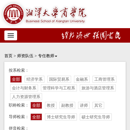
Toggle
navigation
首页
>
师资队伍
>
专任教师
按系检索：
全部
经济学系
国际贸易系
金融系
工商管理系
会计与财务系
管理科学与工程系
旅游与酒店管理系
人力资源管理系
职称检索：
全部
教授
副教授
讲师
其它
导师检索：
全部
博士研究生导师
硕士研究生导师
拼音检索：