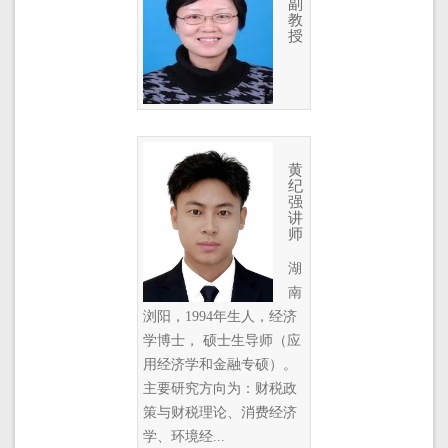
副
教
授
黄
纪
强
讲
师
湖
南
浏阳，1994年生人，经济
学博士， 硕士生导师（应
用经济学和金融专硕）。
主要研究方向为：财税政
策与财税理论、消费经济
学、环境经...