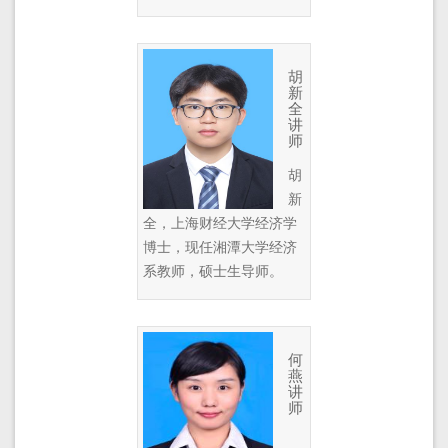
胡
新
全
讲
师
胡
新
全，上海财经大学经济学
博士，现任湘潭大学经济
系教师，硕士生导师。
何
燕
讲
师