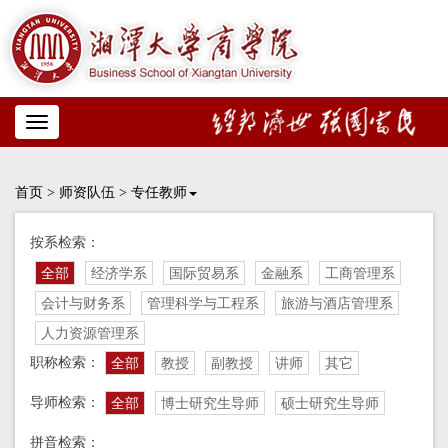
Toggle
navigation
首页
>
师资队伍
>
专任教师
按系检索：
全部
经济学系
国际贸易系
金融系
工商管理系
会计与财务系
管理科学与工程系
旅游与酒店管理系
人力资源管理系
职称检索：
全部
教授
副教授
讲师
其它
导师检索：
全部
博士研究生导师
硕士研究生导师
拼音检索：