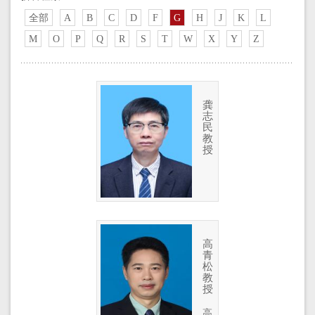
全部
A
B
C
D
F
G
H
J
K
L
M
O
P
Q
R
S
T
W
X
Y
Z
龚
志
民
教
授
高
青
松
教
授
高