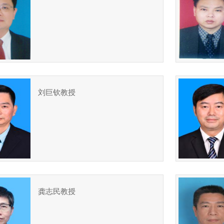
刘巨钦教授
龚志民教授