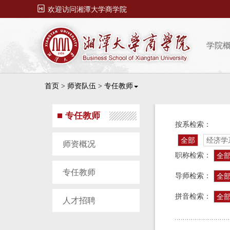

欢迎访问湘潭大学商学院
学院
首页
>
师资队伍
>
专任教师
专任教师
按系检索：
全部
经济学
师资概况
职称检索：
全
专任教师
导师检索：
全
拼音检索：
全
人才招聘