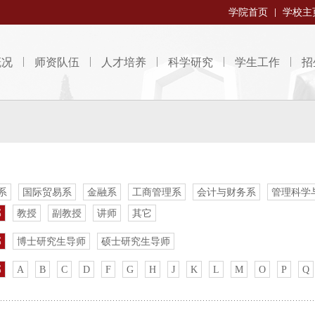
学院首页
学校主
概况
师资队伍
人才培养
科学研究
学生工作
招
系
国际贸易系
金融系
工商管理系
会计与财务系
管理科学
部
教授
副教授
讲师
其它
部
博士研究生导师
硕士研究生导师
部
A
B
C
D
F
G
H
J
K
L
M
O
P
Q