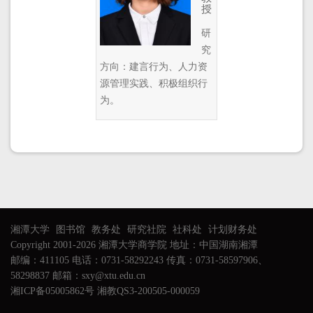
授
研
究
方向：建言行为、人力资
源管理实践、积极组织行
为。
湘潭大学
图书馆
教务处
研究社院
社科处
计划财务处
Copyright 2001-2026 湘潭大学商学院 地址：中国湖南湘潭
邮编：411105 电话：0731-58292243 传真：0731-58597906、
58298837 邮箱：sxy@xtu.edu.cn
湘ICP备05005862号 湘教QS3-200505-000059