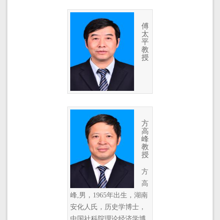
傅
太
平
教
授
方
高
峰
教
授
方
高
峰,男，1965年出生，湖南
安化人氏，历史学博士，
中国社科院理论经济学博