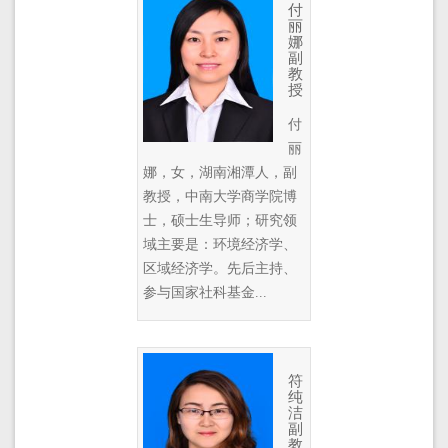
付
丽
娜
副
教
授
付
丽
娜，女，湖南湘潭人，副
教授，中南大学商学院博
士，硕士生导师；研究领
域主要是：环境经济学、
区域经济学。先后主持、
参与国家社科基金...
符
纯
洁
副
教