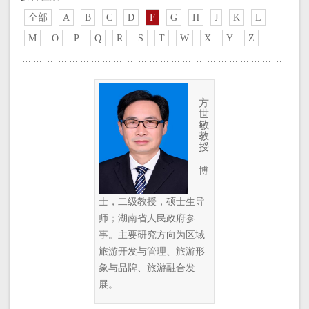
全部
A
B
C
D
F
G
H
J
K
L
M
O
P
Q
R
S
T
W
X
Y
Z
方
世
敏
教
授
博
士，二级教授，硕士生导
师；湖南省人民政府参
事。主要研究方向为区域
旅游开发与管理、旅游形
象与品牌、旅游融合发
展。