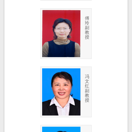
傅
玲
副
教
授
冯
文
红
副
教
授