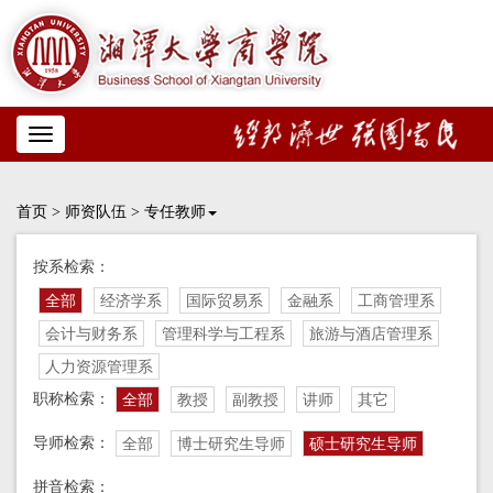
Toggle
navigation
首页
>
师资队伍
>
专任教师
按系检索：
全部
经济学系
国际贸易系
金融系
工商管理系
会计与财务系
管理科学与工程系
旅游与酒店管理系
人力资源管理系
职称检索：
全部
教授
副教授
讲师
其它
导师检索：
全部
博士研究生导师
硕士研究生导师
拼音检索：