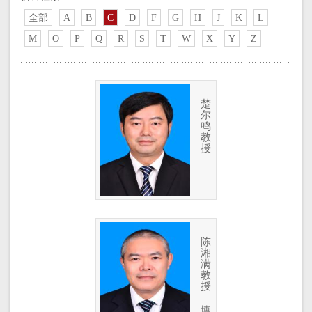
全部
A
B
C
D
F
G
H
J
K
L
M
O
P
Q
R
S
T
W
X
Y
Z
楚
尔
鸣
教
授
陈
湘
满
教
授
博