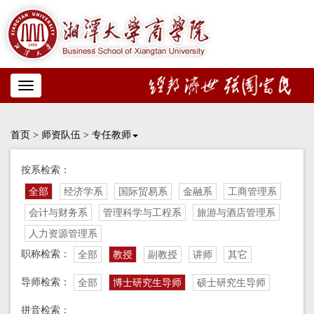
Toggle
navigation
首页
>
师资队伍
>
专任教师
按系检索：
全部
经济学系
国际贸易系
金融系
工商管理系
会计与财务系
管理科学与工程系
旅游与酒店管理系
人力资源管理系
职称检索：
全部
教授
副教授
讲师
其它
导师检索：
全部
博士研究生导师
硕士研究生导师
拼音检索：