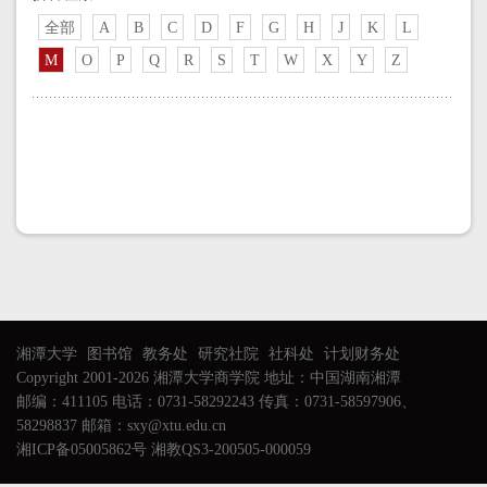
全部
A
B
C
D
F
G
H
J
K
L
M
O
P
Q
R
S
T
W
X
Y
Z
湘潭大学
图书馆
教务处
研究社院
社科处
计划财务处
Copyright 2001-2026 湘潭大学商学院 地址：中国湖南湘潭
邮编：411105 电话：0731-58292243 传真：0731-58597906、
58298837 邮箱：sxy@xtu.edu.cn
湘ICP备05005862号 湘教QS3-200505-000059