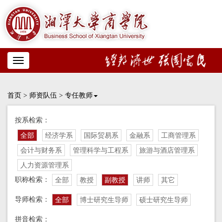
Toggle
navigation
首页
>
师资队伍
>
专任教师
按系检索：
全部
经济学系
国际贸易系
金融系
工商管理系
会计与财务系
管理科学与工程系
旅游与酒店管理系
人力资源管理系
职称检索：
全部
教授
副教授
讲师
其它
导师检索：
全部
博士研究生导师
硕士研究生导师
拼音检索：