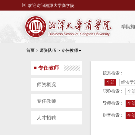

欢迎访问湘潭大学商学院
学院
首页
>
师资队伍
>
专任教师
专任教师
按系检索：
全部
经济学
师资概况
职称检索：
全
专任教师
导师检索：
全
拼音检索：
全
人才招聘