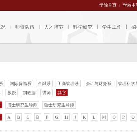
学院首页
学校主
概况
师资队伍
人才培养
科学研究
学生工作
招
系
国际贸易系
金融系
工商管理系
会计与财务系
管理科学
部
教授
副教授
讲师
其它
部
博士研究生导师
硕士研究生导师
部
A
B
C
D
F
G
H
J
K
L
M
O
P
Q