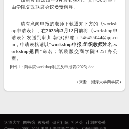
该制度自2018年6月颁布执行。其他未尽事宜
由学院党政联席会议负责解释。
请有意向申报的老师下载通知下方的《worksh
op申请表》，在
2025年3
月12日
前将《workshop申
请表》发送到郭川南QQ邮箱：546455044@qq.co
m，
申请表格请以“
workshop申报-组织教师姓名-w
orkshop题目
”命名；纸质版交商学院9-251办公
室。
附件1：
商学院workshop制度及申报表(2025).doc
（来源：湘潭大学商学院）
湘潭大学
图书馆
教务处
研究社院
社科处
计划财务处
Copyright 2001-2026 湘潭大学商学院 地址：中国湖南湘潭