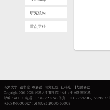
研究机构
重点学科
湘潭大学
图书馆
教务处
研究社院
社科处
计划财务处
Copyright 2001-2026 湘潭大学商学院 地址：中国湖南湘潭
邮编：411105 电话：0731-58292243 传真：0731-58597906、58298837 邮
湘ICP备05005862号 湘教QS3-200505-000059