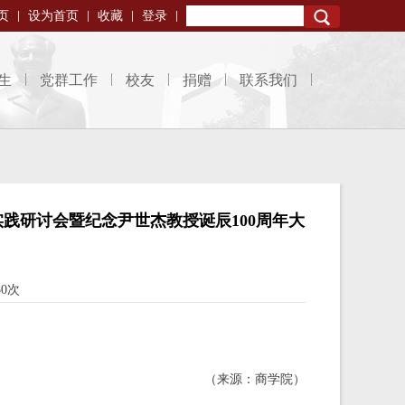
页
设为首页
收藏
登录
Search
生
党群工作
校友
捐赠
联系我们
实践研讨会暨纪念尹世杰教授诞辰100周年大
50次
（来源：商学院）