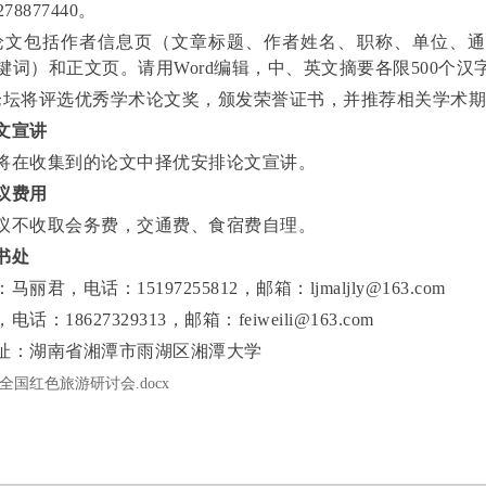
78877440。
论文包括作者信息页（文章标题、作者姓名、职称、单位、通讯
键词）和正文页。请用Word编辑，中、英文摘要各限500个汉
论坛将评选优秀学术论文奖，颁发荣誉证书，并推荐相关学术
文宣讲
将在收集到的论文中择优安排论文宣讲。
议费用
议不收取会务费，交通费、食宿费自理。
书处
丽君，电话：15197255812，邮箱：ljmaljly@163.com
话：18627329313，邮箱：feiweili@163.com
址：湖南省湘潭市雨湖区湘潭大学
全国红色旅游研讨会.docx