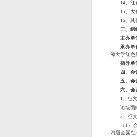
14、
15、
16、
三、组
主办单
承办单
潭大学红色
指导单
四、会
五、会
六、会
1、征
论坛面
2、征
（1）
四届全国红