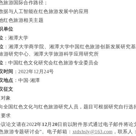
红色旅游国际合作路径；
大数据与人工智能在红色旅游发展中的应用
其他红色旅游相关主题
织单位
位
：湘潭大学
位
：湘潭大学商学院、湘潭大学中国红色旅游创新发展研究基
旅游研究中心、湘潭大学旅游科学应用研究所
位
：中国红色文化研究会红色旅游专业委员会
议时间
：2022年12月24号
议地点
：中国·湘潭
议征文
文对象
向全国红色文化与红色旅游研究人员，题目可根据研究自行选
文要求
会议论文请在202
2
年
12
月
20
日前以附件形式通过电子邮件将论
色旅游专题研讨会”。电子邮箱：
xtdxhsly@163.com
，联系人：