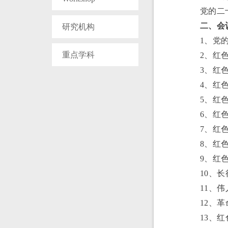
党的二
二、会
研究机构
1、党
重点学科
2、红
3、红
4、红
5、红
6、红
7、红
8、红
9、红
10、
11、
12、
13、