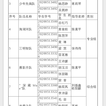
20200513482
3
少年先疯队
杨思静
蒋莉琴
5
20200513492
吴茜婷
0
学生姓
序号
队伍名称
学生学号
指导老师
类别
名
20200513500
谷红巧
1
20200513503
4
海湖河队
黄俊权
陈素平
2
20200513501
陈慧萍
8
专业组
20200513492
黄 琳
2
20200513490
5
三明智队
梁 慧
张伟伟
5
20200513332
雷茗雅
6
20200502032
王诗媛
5
20200502031
6
雁影月队
胡玉洁
陈素平
3
20200519031
张甜颖
3
20200513360
荣 誉
4
“深藏blu
20200513360
刘炼鑫
7
杨双凤
综合组
e”队
7
欧阳麒
20210513322
李沛霖
2
20210513541
毛 容
2
20210575562
8
光梦之队
欧阳瑶
罗栋