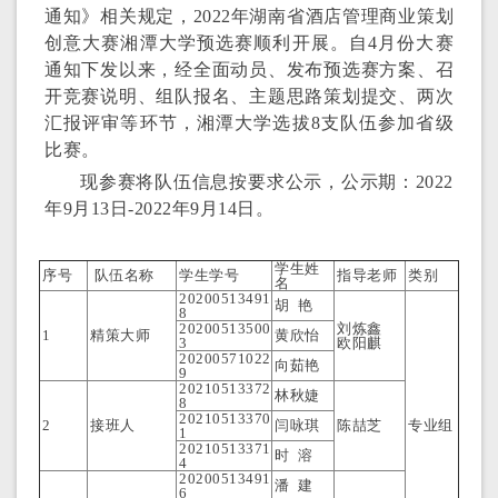
通知》相关规定，2022年湖南省酒店管理商业策划
创意大赛湘潭大学预选赛顺利开展。自4月份大赛
通知下发以来，经全面动员、发布预选赛方案、召
开竞赛说明、组队报名、主题思路策划提交、两次
汇报评审等环节，湘潭大学选拔8支队伍参加省级
比赛。
现参赛将队伍信息按要求公示，公示期：2022
年9月13日-2022年9月14日。
学生姓
序号
队伍名称
学生学号
指导老师
类别
名
20200513491
胡 艳
8
20200513500
刘炼鑫
1
精策大师
黄欣怡
3
欧阳麒
20200571022
向茹艳
9
20210513372
林秋婕
8
20210513370
2
接班人
闫咏琪
陈喆芝
专业组
1
20210513371
时 溶
4
20200513491
潘 建
6