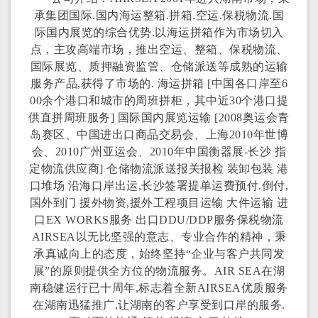
承集团国际.国内海运整箱.拼箱.空运.保税物流.国
际国内展览的综合优势.以海运拼箱作为市场切入
点，主攻高端市场，推出空运、整箱、保税物流、
国际展览、质押融资监管、仓储派送等成熟的运输
服务产品,获得了市场的. 海运拼箱 [中国各口岸至6
00余个港口和城市的周班拼柜，其中近30个港口提
供直拼周班服务] 国际国内展览运输 [2008奥运会青
岛赛区、中国进出口商品交易会、上海2010年世博
会、2010广州亚运会、2010年中国衡器展-长沙 指
定物流供应商] 仓储物流派送报关报检 装卸包装 港
口堆场 沿海口岸出运,长沙签署提单运费预付.倒付,
国外到门 援外物资,援外工程项目运输 大件运输 进
口EX WORKS服务 出口DDU/DDP服务保税物流
AIRSEA以无比坚强的意志、专业合作的精神，秉
承真诚向上的态度，始终坚持“企业与客户共同发
展”的原则提供全方位的物流服务。AIR SEA在湖
南稳健运行已十周年,标志着全新AIRSEA优质服务
在湖南迅猛推广,让湖南的客户享受到口岸的服务.