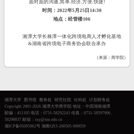
面对面的沟通,简单.经济.方便.快捷!
时间：2022年5月25日14:30
地点：经管楼106
湘潭大学长株潭一体化跨境电商人才孵化基地
&湖南省跨境电子商务协会联合承办
（来源：商学院）
湘潭大学
图书馆
教务处
研究社院
社科处
计划财务处
Copyright 2001-2026 湘潭大学商学院 地址：中国湖南湘潭
邮编：411105 电话：0731-58292243 传真：0731-58597906、
58298837 邮箱：sxy@xtu.edu.cn
湘ICP备05005862号 湘教QS3-200505-000059