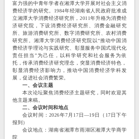
富力强的中青年学者在湘潭大学开展对社会主义消
费经济学的研究。
1984
年经湖南省人民政府批准成
立湘潭大学消费经济研究所，
2011
年升格为消费经
济研究院，下设消费经济研究所、消费金融研究
所、旅游消费研究所、数字消费研究所、农村消费
研究所。湘潭大学消费经济研究院以“推动中国消
费经济学理论与实践研究、彰显服务中国式现代化
责任担当”为己任，以科学研究和社会服务为依
托，传承消费经济研究理念，突显消费经济特色，
彰显消费经济影响力，推动中国消费经济学科发
展，促进社会消费繁荣。
一、
会议
主题
本次论坛
聚焦
消费经济主题
研究
，同时欢迎其
他主题来稿。
二、会议时间
和地点
会议时间：
202
6
年
7
月
17
日—
19
日（
17
日下午
报到）
会议地点：
湖南省湘潭市雨湖区湘潭大学商学
院