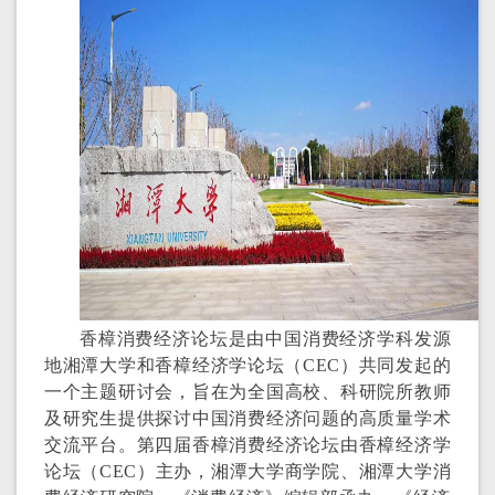
香樟消费经济论坛是由中国消费经济学科发源
地湘潭大学
和香樟经济学论坛（
CEC
）共同
发起的
一个主题研讨会，旨在为全国高校、科研院所教师
及研究生提供探讨
中国
消费
经济
问题的高质量学术
交流平台。
第四届
香樟消费经济论坛由
香樟经济学
论坛（
CEC
）主办，
湘潭大学商学院、湘潭大学消