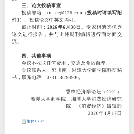
三
、论文投稿事宜
投
稿邮箱：
xtu_ce@126.com
（
投稿时请填写附
件
1
）。
投稿论文中英文均可
。
截止时间：
202
6
年
6
月
30
日
。
专家组遴选优秀
论文进行报告
，并与上述期刊编辑进行面对面交
流
。
四
、
其他
事项
会议不收取任何费用
，交通及食宿自理。
会议联系人
：
郭川南，
湘潭大学商学院科研秘
书，
联系电话：
0731-58293906
。
香樟经济学论坛（
CEC
）
湘潭大学商学院
、
湘潭大学消费经济研究
院
、《消费经济》编辑部
202
6
年
4
月
17
日
附件1.xlsx