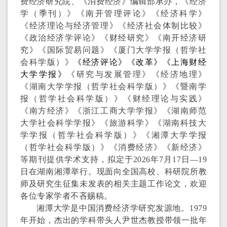
费经济研究院
、《消费经济》编辑部承
办，
《经济
学（季刊）》《南开管理评论》《经济科学》
《经济理论与经济管理》《经济社会体制比较》
《政治经济学评论》《财经研究》《南开经济研
究》《国际贸易问题》《厦门大学学报（哲学社
会科学版）》
《经济评论》《改革》《上海财经
大学学报》
《研究与发展管理》《经济地理》
《湖南大学学报（哲学社会科学版）》
《暨南学
报（哲学社会科学版）》
《财经理论与实践》
《南方经济》
《浙江工商大学学报》《湖南师范
大学社会科学学报》《旅游科学》
《湖南科技大
学学报（哲学社会科学版）》《湘潭大学学报
（哲学社会科学版）》《消费经济》《新经济》
等期刊提供
学术支持
，拟定于
202
6
年
7
月
17
日—
19
日
在湖南湘潭举行。现面向全国高校、科研院所教
师及研究生征集未发表的相关主题工作论文，欢迎
各位专家学者不吝赐稿
。
湘潭大学是中国消费经济学研究发源地。
1979
年开始，杰出的学科带头人尹世杰教授带领一批年