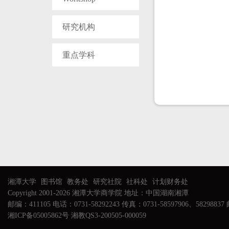
研究机构
重点学科
湘潭大学
图书馆
教务处
研究社院
社科处
计划财务处
Copyright 2001-2026 湘潭大学商学院 地址：中国湖南湘潭
邮编：411105 电话：0731-58292243 传真：0731-58597906、58298837 邮
湘ICP备05005862号 湘教QS3-200505-000059