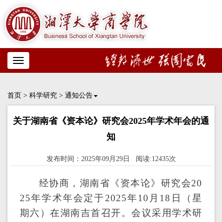
Toggle
navigation
首页
>
科学研究
>
通知公告
关于湖南省《资本论》研究会2025年学术年会的通
知
发布时间：2025年09月29日 阅读:12435次
经协商，湖南省《资本论》研究会
20
2
5
年学术年会定于
202
5
年
1
0
月
18
日（星
期六）在湖南
吉首
召开。
会议采用学术研