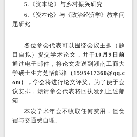
5.《资本论》与
乡村振兴研究
6.
《资本论》与《政治经济学》教学问
题研究
各位参会代表可以围绕会议主题（题
目自拟）提交学术论文，并于
1
0
月
9
日前
通过电子邮件，将论文发送到湖南工商大
学硕士生
方芝恬
邮箱
（
1595417360
@qq.c
om），
学会将进行论文评奖。为了
便于会
议安排，烦请参会代表将回执发到上述邮
箱。
本次学术年会不收取任何费用，但食
宿与交通费自理。