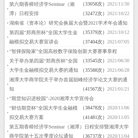
（33058次）
2021/11/30
第六期香樟经济学Seminar（湘
潭）日程安排
（32472次）
2021/10/22
湖南省《资本论》研究会换届大会暨2021学术年会通知
（35379次）
2021/10/12
第四届“郑商所杯”全国大学生金
融模拟交易大赛宣讲会
（37404次）
2021/07/05
“智择探险家”全国高校数字保险创新大赛赛事章程
（33545次）
2021/06/30
关于举办第四届“郑商所杯”全国
大学生金融模拟交易大赛的通知
（35588次）
2021/06/28
湘潭大学商学院关于举办首届韶峰经济学论文大赛的通
知
（41567次）
2021/01/21
“期货知识进校园”-2020湘潭大学宣传会
（38478次）
2020/11/06
“财信期货杯”全国大学生金融模
拟交易大赛方案
（41481次）
2020/11/05
第五期香樟经济学Seminar（湘潭）日程安排暨湘潭大学
商学院第十五次季度论坛通知
（36737次）
2020/11/04