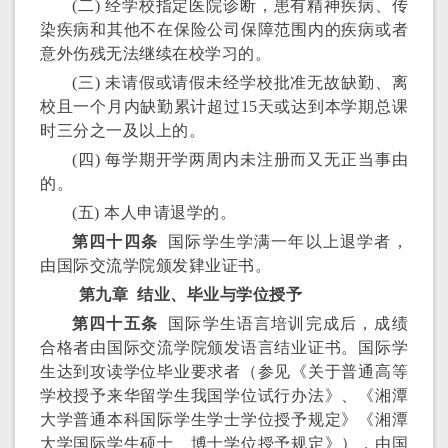
(二) 经学校指定医院诊断，患有精神疾病、传
染疾病和其他不在保险公司保障范围内的疾病或者
意外伤残无法继续在校学习的。
(三) 未请假或请假未经学校批准无故缺勤、离
校且一个月内缺勤累计超过15天或达到本学期总课
时三分之一及以上的。
(四) 每学期开学两周内未注册而又无正当事由
的。
(五) 本人申请退学的。
第四十四条
国际学生学满一年以上退学者，
由国际交流学院颁发肄业证书。
第九章 结业、毕业与学位授予
第四十五条
国际学生语言培训完成后，成绩
合格者由国际交流学院颁发语言结业证书。国际学
生达到攻读学位毕业要求者（参见《关于普通高等
学校授予来华留学生我国学位试行办法》、《湘潭
大学普通本科国际学生学士学位授予规定》《湘潭
大学国际学生硕士、博士学位授予规定》），由国