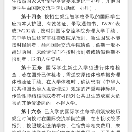
生按照国家来华留学基金委规定统一办理，其他国
际学生由国际交流学院协助统一办理）。
第十四条
按招生规定被学校录取的国际学生
应持本人护照、有效签证、录取通知书、JW201表
或JW202表，按时到国际交流学院办理入学手续，
其中学历生还需前往接收院系报到。新生因故不能
按时报到者，须向国际交流学院请假，假期一般不
超过两周。未经请假而不按时报到者或请假逾期不
报到者，取消入学资格。
第十五条
国际学生新生入学须进行体格检
查，若在国外已体检者，需递交原始体检单据办理
体检验证手续。在入学体检时，确认患有《中华人
民共和国出境入境管理法》规定的严重精神障碍、
传染性肺结核病或者有可能对公共卫生造成重大危
害的其他传染病的，不得入学。
第十六条
已入学的国际学生每学期须按校历
规定时间按时在国际交流学院注册、在各接收院系
报到，按照规定缴纳学费、住宿费等相关费用。未