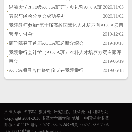
2020/11/03
湘潭大学2020级ACCA班开学典礼暨ACCA班
表彰与经验分享会成功举办
2020/11/02
我院教师参加“第十届高校国际化人才培养暨ACCA项目
管理研讨会”
2019/12/02
商学院召开首届ACCA班迎新介绍会
2019/10/18
我院举行会计学（ACCA班）本科人才培养方案专家评
审会
2019/06/19
ACCA项目合作签约仪式在我院举行
2019/06/18
湘潭大学
图书馆
教务处
研究社院
社科处
计划财务处
Copyright 2001-2026 湘潭大学商学院 地址：中国湖南湘潭
邮编：411105 电话：0731-58292243 传真：0731-58597906、
58298837 邮箱：sxy@xtu.edu.cn