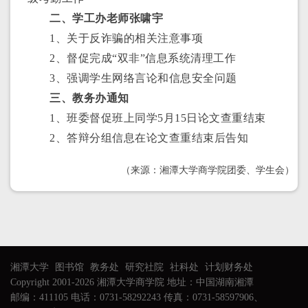
二、学工办老师张啸宇
1、关于反诈骗的相关注意事项
2、督促完成“双非”信息系统清理工作
3、强调学生网络言论和信息安全问题
三、教务办通知
1、班委督促班上同学5月15日论文查重结束
2、答辩分组信息在论文查重结束后告知
（来源：湘潭大学商学院团委、学生会）
湘潭大学
图书馆
教务处
研究社院
社科处
计划财务处
Copyright 2001-2026 湘潭大学商学院 地址：中国湖南湘潭
邮编：411105 电话：0731-58292243 传真：0731-58597906、