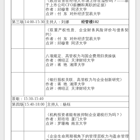
《政治背景在经理人市场上存在溢价吗？——基
于上市公司CFO薪酬和离职的证据》
作者：邱穆青 同济大学
点评：付 东 对外经济贸易大学
第三场
14:00-15:30
主持人：刘娜
经管楼102
《双重产权性质、企业财务风险评价与债务契
约》
作者：付 东 对外经济贸易大学
点评：邱穆青 同济大学
八项规定、高管权力与国企费用归类操纵
作者：傅绍正 天津财经大学
点评：蒋 艳 湘潭大学
《银行股权关联、高管权力与企业创新研究》
作者：蒋 艳 湘潭大学
点评：傅绍正 天津财经大学
茶歇：15:30-15:40
第四场
15:40-18:00
主持人：杨钰
《机构投资者能有效抑制企业避税行为吗？》
作者：郑培培 厦门大学
点评：罗珊梅 南京大学
《企业生命周期视角下的管理层权力与盈余管理