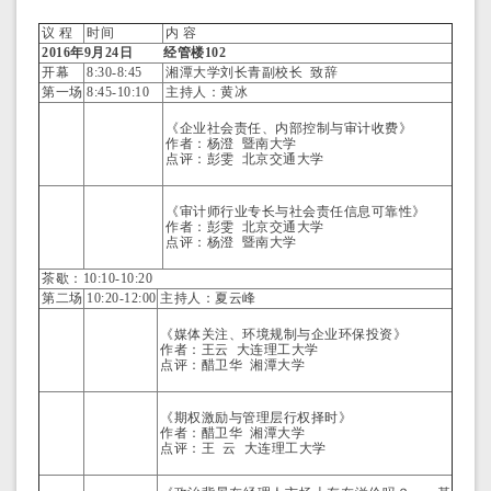
议 程
时间
内 容
2016年
9
月
24
日
经管楼102
开幕
8:30-8:45
湘潭大学刘长青副校长 致辞
第一场
8:45-10:10
主持人：黄冰
《企业社会责任、内部控制与审计收费》
作者：杨澄 暨南大学
点评：彭雯 北京交通大学
《审计师行业专长与社会责任信息可靠性》
作者：彭雯 北京交通大学
点评：杨澄 暨南大学
茶歇：10:10-10:20
第二场
10:20-12:00
主持人：夏云峰
《媒体关注、环境规制与企业环保投资》
作者：王云 大连理工大学
点评：醋卫华 湘潭大学
《期权激励与管理层行权择时》
作者：醋卫华 湘潭大学
点评：王 云 大连理工大学