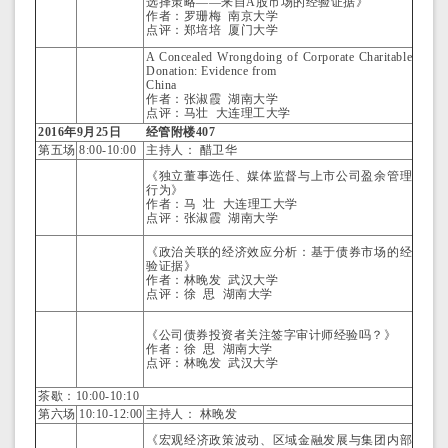
选择策略——来自A股市场的经验证据》
作者：罗珊梅 南京大学
点评：郑培培 厦门大学
A Concealed Wrongdoing of Corporate Charitable
Donation: Evidence from
China
作者：张淑霞 湖南大学
点评：马壮 大连理工大学
2016年
9
月
25
日
经管附楼407
第五场
8:00-10:00
主持人： 醋卫华
《独立董事选任、媒体监督与上市公司盈余管理
行为》
作者：马 壮 大连理工大学
点评：张淑霞 湖南大学
《政治关联的经济效应分析：基于债券市场的经
验证据》
作者：林晚发 武汉大学
点评：徐 思 湖南大学
《公司债券投资者关注签字审计师经验吗？》
作者：徐 思 湖南大学
点评：林晚发 武汉大学
茶歇：10:00-10:10
第六场
10:10-12:00
主持人： 林晚发
《宏观经济政策波动、区域金融发展与集团内部