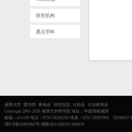
研究机构
重点学科
湘潭大学
图书馆
教务处
研究社院
社科处
计划财务处
Copyright 2001-2026 湘潭大学商学院 地址：中国湖南湘潭
邮编：411105 电话：0731-58292243 传真：0731-58597906、58298837 邮
湘ICP备05005862号 湘教QS3-200505-000059