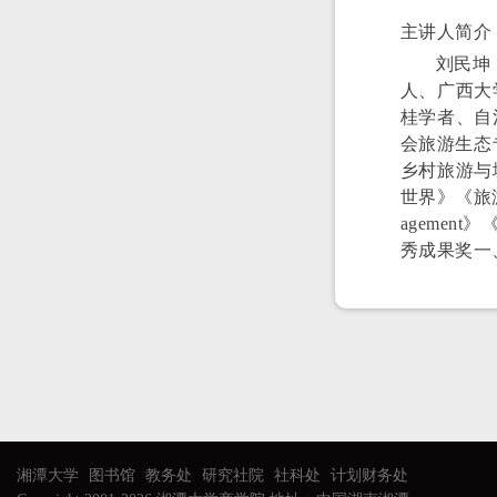
主讲人简介
刘民坤
人、广西大
桂学者、自
会旅游生态
乡村旅游与
世界》《旅游学刊》
agement
秀成果奖一
湘潭大学
图书馆
教务处
研究社院
社科处
计划财务处