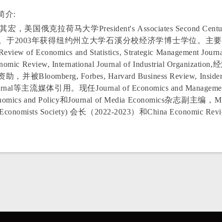
简介:
美国俄克拉荷马大学President's
Associates Second Cent
。于2003年获得纽约州立大学
石溪分校经济学博士学位。主
 of Economics and Statistics, Strategic Management Journal
conomic Review, International Journal of Industria
Bloomberg, Forbes, Harvard Business Review, Insider Hi
 Journal等主流媒体引用。现任Journal of Economics and Managemen
conomics and Policy和Journal of Media Economics杂志
e Economists Society) 会长（2022-2023）和China Econom